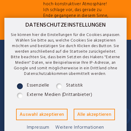
hoch-konstruktiver Atmosphäre!
Ich schlage vor, das gerade zu
Ende gegangene in diesem Sinne,
wie beim feinen Darjeeling, als
DATENSCHUTZEINSTELLUNGEN
"First Flu(a)sh" zu verbuchen?
Sie können hier die Einstellungen für die Cookies anpassen.
Wählen Sie bitte aus, welche Cookies Sie akzeptieren
möchten und bestätigen Sie durch Klicken des Button. Sie
Impressum
|
Datenschutz
|
Cookies
|
AGB
werden anschließend auf die Startseite zurückgeleitet.
Bitte beachten Sie, dass beim Setzten des Hakens "Externe
Medien" Daten, wie Beispielsweise Ihre IP-Adresse, an
Google und somit möglicherweise in ein Drittland ohne
Datenschutzabkommen übermittelt werden.
Essenzielle
Statistik
Philip Weser
Rietberger Straße 11
Externe Medien (Drittanbieter)
D—33449 Langenberg
© bei p.weser | Gütersloh 2026
Impressum
Weitere Informationen